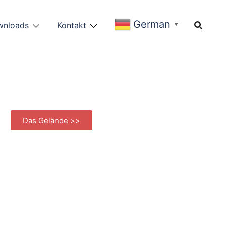
German
wnloads
Kontakt
▼
Das Gelände >>