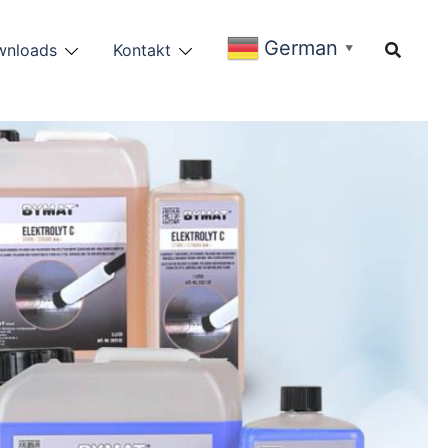
German
wnloads
Kontakt
▼